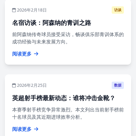
2026年2月18日
访谈
名宿访谈：阿森纳的青训之路
前阿森纳传奇球员接受采访，畅谈俱乐部青训体系的
成功经验与未来发展方向。
阅读更多
2026年2月25日
数据
英超射手榜最新动态：谁将冲击金靴？
本赛季射手榜竞争异常激烈。本文列出当前射手榜前
十名球员及其近期进球效率分析。
阅读更多