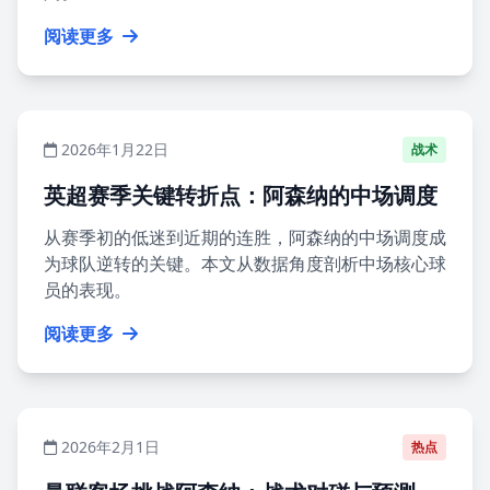
阅读更多
2026年1月22日
战术
英超赛季关键转折点：阿森纳的中场调度
从赛季初的低迷到近期的连胜，阿森纳的中场调度成
为球队逆转的关键。本文从数据角度剖析中场核心球
员的表现。
阅读更多
2026年2月1日
热点