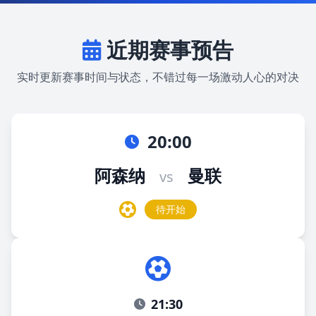
近期赛事预告
实时更新赛事时间与状态，不错过每一场激动人心的对决
20:00
阿森纳
曼联
vs
待开始
21:30